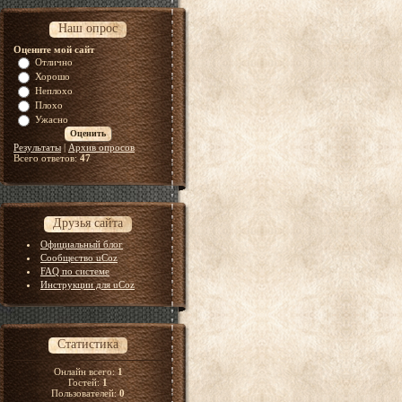
Наш опрос
Оцените мой сайт
Отлично
Хорошо
Неплохо
Плохо
Ужасно
Результаты
|
Архив опросов
Всего ответов:
47
Друзья сайта
Официальный блог
Сообщество uCoz
FAQ по системе
Инструкции для uCoz
Статистика
Онлайн всего:
1
Гостей:
1
Пользователей:
0