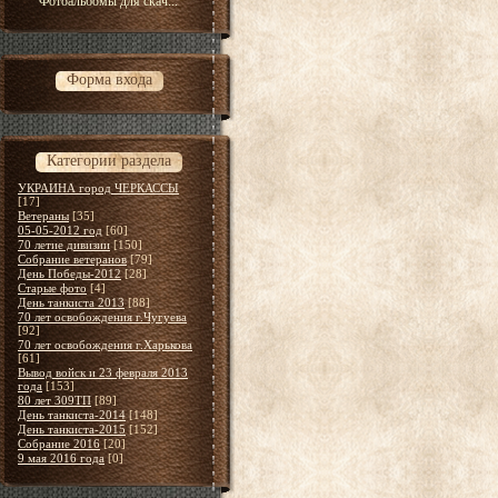
Фотоальбомы для скач...
Форма входа
Категории раздела
УКРАИНА город ЧЕРКАССЫ
[17]
Ветераны
[35]
05-05-2012 год
[60]
70 летие дивизии
[150]
Собрание ветеранов
[79]
День Победы-2012
[28]
Старые фото
[4]
День танкиста 2013
[88]
70 лет освобождения г.Чугуева
[92]
70 лет освобождения г.Харькова
[61]
Вывод войск и 23 февраля 2013
года
[153]
80 лет 309ТП
[89]
День танкиста-2014
[148]
День танкиста-2015
[152]
Собрание 2016
[20]
9 мая 2016 года
[0]