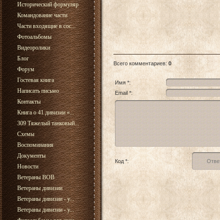
Исторический формуляр
Командование части
Части входящие в сос...
Фотоальбомы
Видеоролики
Блог
Всего комментариев
:
0
Форум
Гостевая книга
Имя *:
Написать письмо
Email *:
Контакты
Книга о 41 дивизии «...
309 Тяжелый танковый...
Схемы
Воспоминания
Документы
Код *:
Новости
Ветераны ВОВ
Ветераны дивизии
Ветераны дивизии - у...
Ветераны дивизии - у...